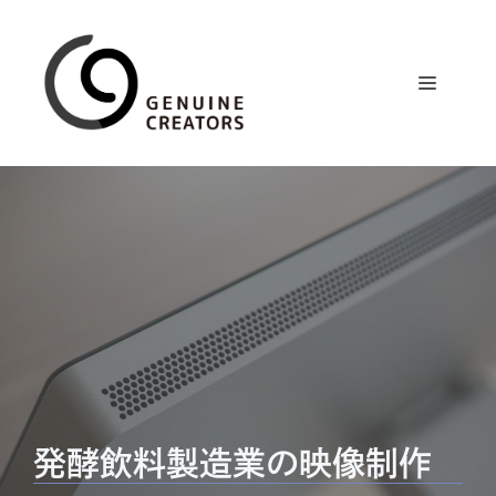
コ
ン
テ
メ
ン
ツ
ニ
へ
ス
ュ
キ
ッ
プ
ー
発酵飲料製造業の映像制作