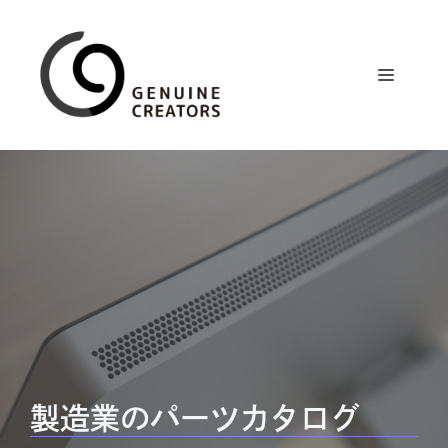
コ
ン
テ
メ
ン
ツ
ニ
へ
ス
ュ
キ
ッ
プ
ー
製造業のパーツカタログ