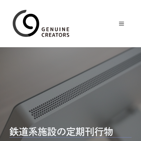
コ
ン
テ
メ
ン
ツ
ニ
へ
ス
ュ
キ
ッ
プ
ー
鉄道系施設の定期刊行物