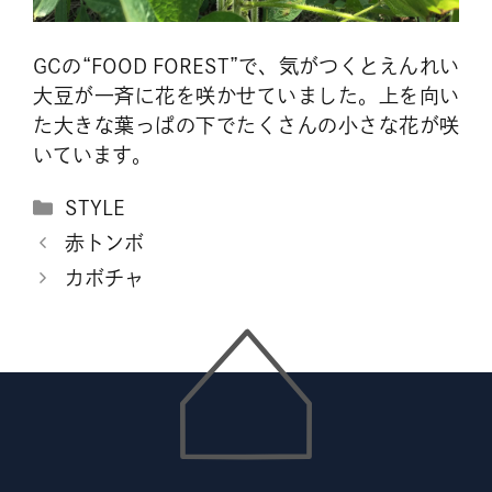
GCの“FOOD FOREST”で、気がつくとえんれい
大豆が一斉に花を咲かせていました。上を向い
た大きな葉っぱの下でたくさんの小さな花が咲
いています。
カ
STYLE
テ
赤トンボ
ゴ
カボチャ
リ
ー