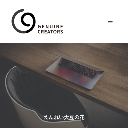
コ
ン
テ
メ
ン
ツ
ニ
へ
ス
ュ
キ
ッ
プ
ー
えんれい大豆の花