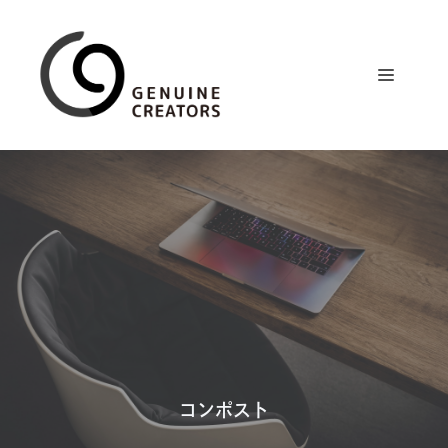
コ
ン
テ
メ
ン
ツ
ニ
へ
ス
ュ
キ
ッ
プ
ー
コンポスト