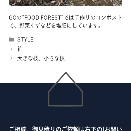
GCの“FOOD FOREST”では手作りのコンポスト
で、野菜くずなどを堆肥にしています。
カ
STYLE
テ
笹
ゴ
大きな枝、小さな枝
リ
ー
ご相談、御見積りのご依頼は右下の[お問い