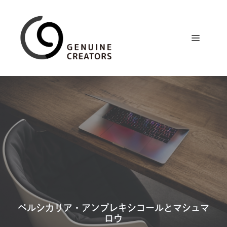
コ
ン
テ
メ
ン
ツ
ニ
へ
ス
ュ
キ
ッ
プ
ー
ペルシカリア・アンプレキシコールとマシュマ
ロウ