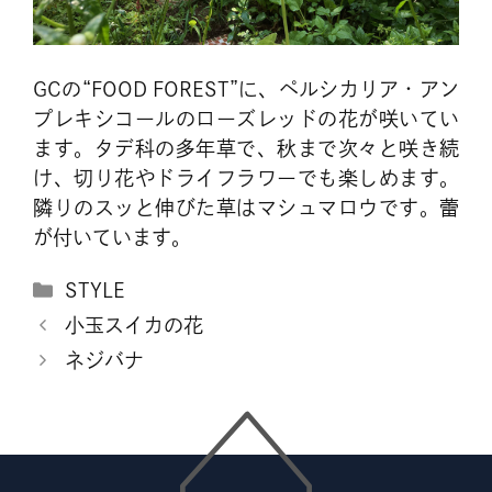
GCの“FOOD FOREST”に、ペルシカリア・アン
プレキシコールのローズレッドの花が咲いてい
ます。タデ科の多年草で、秋まで次々と咲き続
け、切り花やドライフラワーでも楽しめます。
隣りのスッと伸びた草はマシュマロウです。蕾
が付いています。
カ
STYLE
テ
小玉スイカの花
ゴ
ネジバナ
リ
ー