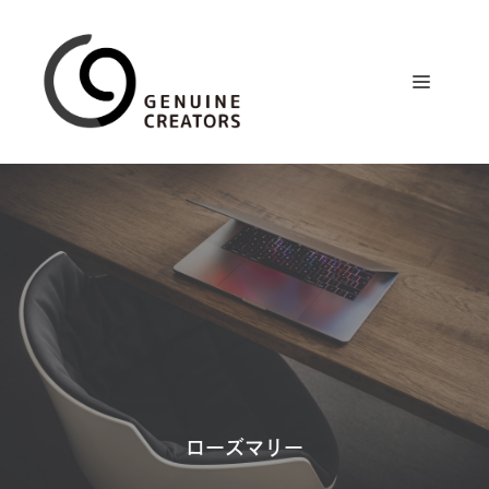
コ
ン
テ
メ
ン
ツ
ニ
へ
ス
ュ
キ
ッ
プ
ー
ローズマリー