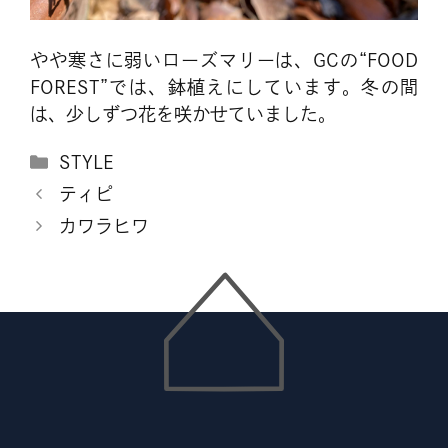
やや寒さに弱いローズマリーは、GCの“FOOD
FOREST”では、鉢植えにしています。冬の間
は、少しずつ花を咲かせていました。
カ
STYLE
テ
ティピ
ゴ
カワラヒワ
リ
ー