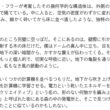
ー・フラーが考案したその幾何学的な構造体は、外側の
で隔てている。中に入ると、空気の密度がわずかに変
込み、細かく砕いてから床に並べ直したような、独特の
のところ完璧に空っぽだ。そこにあるのは、壁際に引
射する木の床だけだ。僕はドームの真ん中に立ち、目
地下の深い暗闇から、かすかな震えが伝わってくる。
もっと個人的で、切実な呼吸に近い。地下の亀裂を通
、名もなき風の脈動のように。
いくつかの計算機を並べるつもりだ。地下から吹き上
を計算機に学習させる。電力という乾いたエネルギー
クリエイティブ」という名の、形のない何物かを編み
」と呼ばれた街にある森の中の発電所と、そこで見つ
たことに似ているのかもしれない。