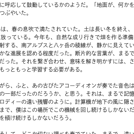
に呼応して鼓動しているかのようだ。「地面が、何か
つぶやいた。
外は、春の息吹で満たされていた。土は長い冬を終え、
を放っている。今年も、自然な成り行きで畑を作る準備
射する、南アルプスと八ヶ岳の稜線が、静かに見えて
かな進展を認める程度だった。断片的な言葉が、まる
だった。それを繋ぎ合わせ、意味を解き明かすには、
もっともっと学習する必要がある。
がら、ふと、あの古びたアコーディオンが奏でた音色
の一部だったのだろうか、と思う。それは、まるで記
ロディーの遠い残響のように。計算機が地下の風に隠
まで、僕はこの場所でこの機械を回し続けるしかない
を傾け続けるしかないだろう。