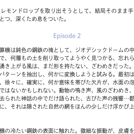
らレモンドロップを取り出そうとして、結局そのまま手
とつ、深くため息をついた。
Episode 2
算機は鈍色の鋼鉄の塊として、ジオデシックドームの
で、何層もの土を削り取ってようやく見つかる、忘れ
湧き上がる風は、まだ形を持たない、ざわめきだった
パターンを抽出し、何かに変換しようと試みる。最初
、徐々に、確実に、何か意味を帯びた欠片が、水面の
ではないかもしれない。動物の鳴き声、風のざわめき
去られた神話の中でだけ語られた、古びた声の残響…
に、それは隠された自然の網をほんの少しだけ浮かび
機の冷たい鋼鉄の表面に触れた。微細な振動が、皮膚