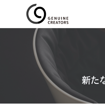
コ
ン
テ
ン
ツ
へ
ス
キ
ッ
プ
新た