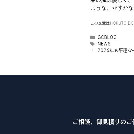
春の風は優しく、
ような、かすかな
この文章はHOKUTO 
カ
GCBLOG
テ
タ
NEWS
ゴ
グ
2026年も平穏
リ
ー
ご相談、御見積りのご