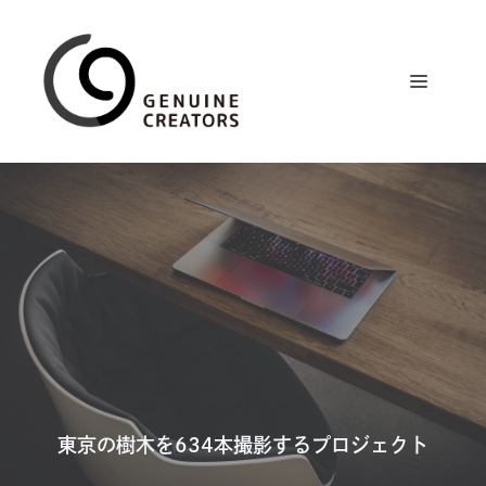
コ
ン
テ
メ
ン
ツ
ニ
へ
ス
ュ
キ
ッ
プ
ー
東京の樹木を634本撮影するプロジェクト