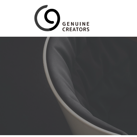
コ
ン
テ
ン
ツ
へ
ス
キ
ッ
プ