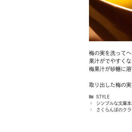
梅の実を洗ってヘ
果汁がでやすくな
梅果汁が砂糖に溶
取り出した梅の実
カ
STYLE
テ
シンプルな文庫本
ゴ
さくらんぼのクラ
リ
ー