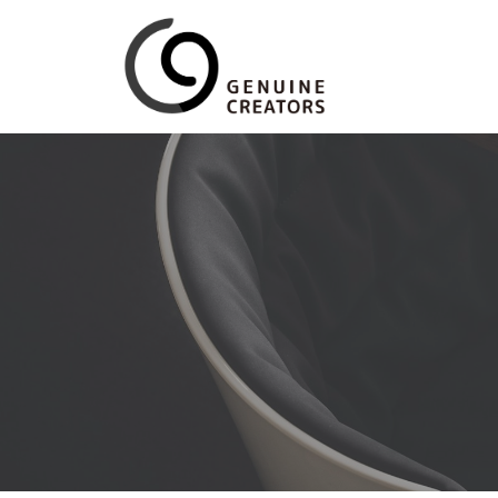
コ
ン
テ
ン
ツ
へ
ス
キ
ッ
プ