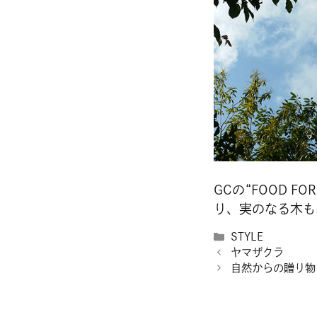
GCの“FOOD 
り、実のなる木も
カ
STYLE
テ
ヤマザクラ
ゴ
自然からの贈り物
リ
ー