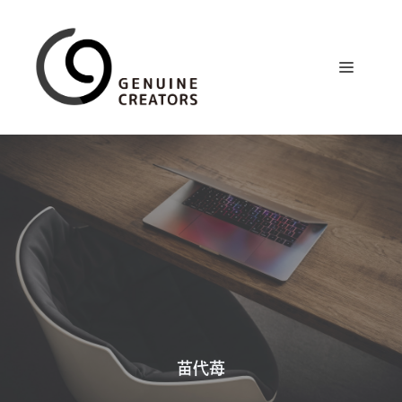
コ
ン
テ
メ
ン
ツ
ニ
へ
ス
ュ
キ
ッ
プ
ー
苗代苺