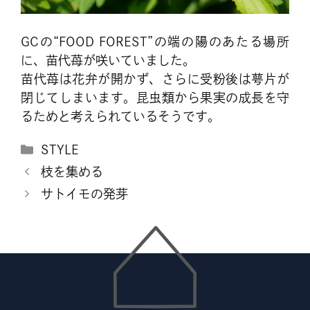
GCの“FOOD FOREST”の端の陽のあたる場所
に、苗代苺が咲いていました。
苗代苺は花弁が開かず、さらに受粉後は萼片が
閉じてしまいます。昆虫類から果実の成長を守
るためと考えられているそうです。
カ
STYLE
テ
枝を集める
ゴ
サトイモの発芽
リ
ー