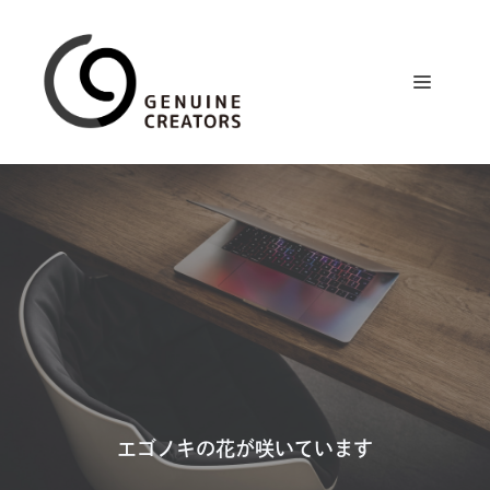
コ
ン
テ
メ
ン
ツ
ニ
へ
ス
ュ
キ
ッ
プ
ー
エゴノキの花が咲いています