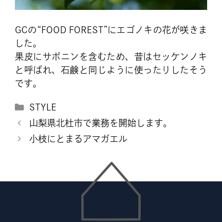
GCの“FOOD FOREST”にエゴノキの花が咲きま
した。
果皮にサポニンを含むため、昔はセッケンノキ
と呼ばれ、石鹸と同じように使ったりしたそう
です。
カ
STYLE
テ
山梨県北杜市で業務を開始します。
ゴ
小枝にとまるアマガエル
リ
ー