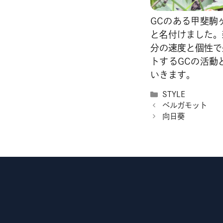
GCのある甲斐駒
と名付けました。
分の速度と個性で
トするGCの活動
いきます。
カ
STYLE
テ
ベルガモット
ゴ
向日葵
リ
ー