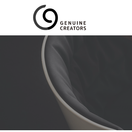
コ
ン
テ
ン
ツ
へ
ス
キ
ッ
プ