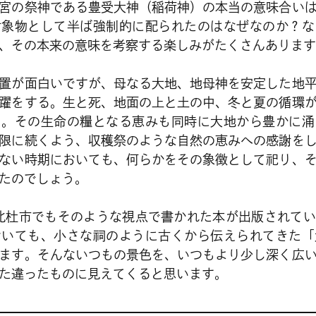
宮の祭神である豊受大神（稲荷神）の本当の意味合い
対象物として半ば強制的に配られたのはなぜなのか？な
、その本来の意味を考察する楽しみがたくさんあります
置が面白いですが、母なる大地、地母神を安定した地
躍をする。生と死、地面の上と土の中、冬と夏の循環
る。その生命の糧となる恵みも同時に大地から豊かに涌
限に続くよう、収穫祭のような自然の恵みへの感謝を
ない時期においても、何らかをその象徴として祀り、
たのでしょう。
北杜市でもそのような視点で書かれた本が出版されて
おいても、小さな祠のように古くから伝えられてきた「
ます。そんないつもの景色を、いつもより少し深く広
た違ったものに見えてくると思います。