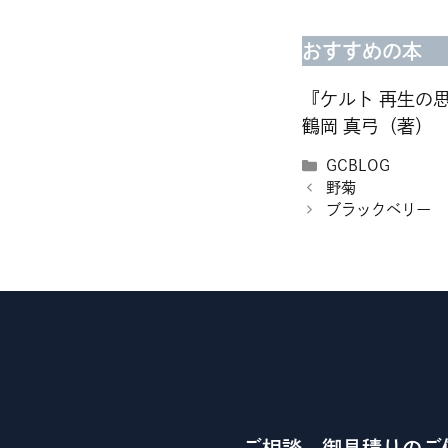
おすすめの本
『ケルト 再生の
鶴岡 真弓（著）
カ
GCBLOG
テ
野菊
ゴ
ブラックベリー
リ
ー