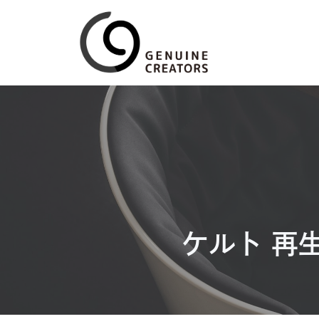
コ
ン
テ
ン
ツ
へ
ス
キ
ッ
プ
ケルト 再