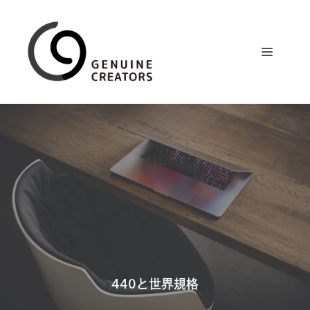
コ
ン
テ
メ
ン
ツ
ニ
へ
ス
ュ
キ
ッ
プ
ー
440と世界規格